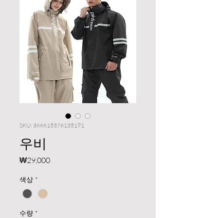
SKU: 366615376135191
우비
가
₩29,000
격
색상
*
수량
*