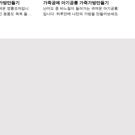
죽가방만들기
가죽공예 아기공룡 가죽가방만들기
귀여운 깡통모자입니
난이도 중 바느질이 들어가는 귀여운 아기공룡가방
입니다. 하루만에 나만의 가방을 만들어보세요. *구
링크
매링크 https://smartstore.naver.com/heroina_ *영상
eroina_/products/5813075036
보시는 중간에 문의사항이 있으시거나 개선 사항이
 있으시거나 개선
있으시면 언제든 말씀해주세요^^
세요^^