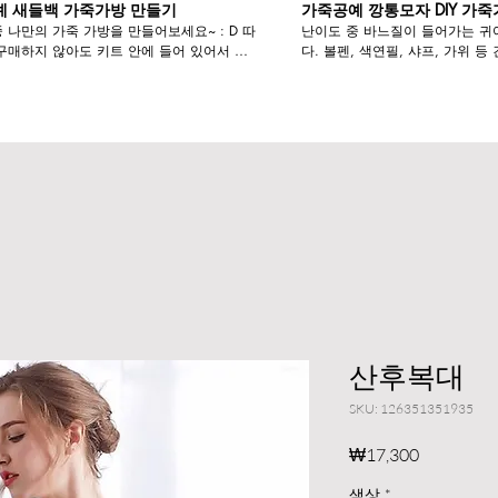
 새들백 가죽가방 만들기
가죽공예 깡통모자 DIY 가
 나만의 가죽 가방을 만들어보세요~ : D 따
난이도 중 바느질이 들어가는 
않아도 키트 안에 들어 있어서 간
다. 볼펜, 색연필, 샤프, 가위 등 긴 용품도 쏙쏙 들어
 가능합니다^^ *구매링크
가는 나만의 가방을 만들어보세요. *구매
smartstore.naver.com/heroina_/products/5813075036
https://smartstore.naver.com/h
*영상 보시는 중간에 문의사항이
사항이 있으시면 언제든 말씀해주
산후복대
SKU: 126351351935
가
₩17,300
격
색상
*